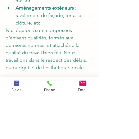
maison.
Aménagements extérieurs
 : 
ravalement de façade, terrasse, 
clôture, etc.
Nos équipes sont composées 
d’artisans qualifiés, formés aux 
dernières normes, et attachés à la 
qualité du travail bien fait. Nous 
travaillons dans le respect des délais, 
du budget et de l’esthétique locale.
✅ Pourquoi rénover avec nous ?
Devis
Phone
Email
✅ Un 
interlocuteur unique
 pour 
tout votre chantier.
✅ Une 
connaissance 
approfondie
 de Toulouse et de 
ses contraintes urbanistiques.
✅ Des 
solutions sur mesure
, 
adaptées à vos besoins, votre 