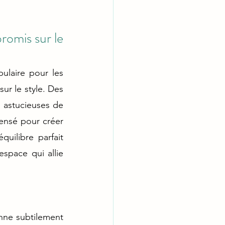
omis sur le 
laire pour les 
espaces restreints. Découvrez comment optimiser l'espace sans compromis sur le style. Des 
 astucieuses de 
ensé pour créer 
uilibre parfait 
space qui allie 
nne subtilement 