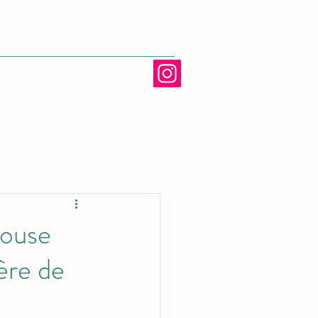
louse
ère de