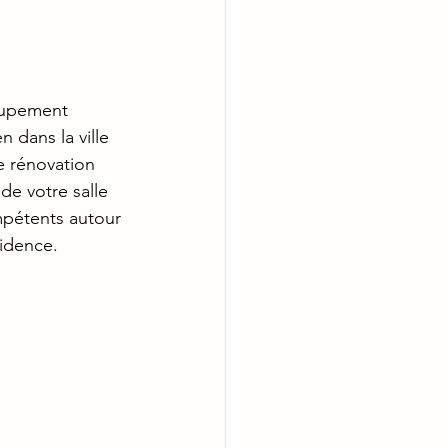
oupement 
 dans la ville 
e rénovation 
de votre salle 
mpétents autour 
idence.