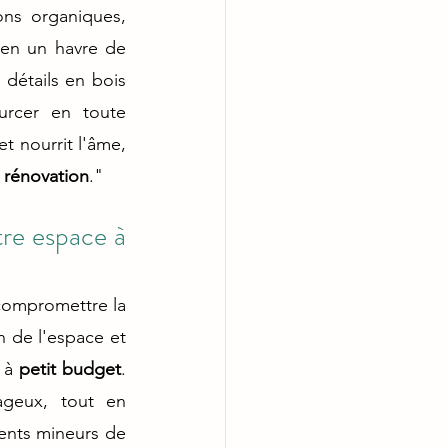
ons organiques, 
 en un havre de 
 détails en bois 
rcer en toute 
 nourrit l'âme, 
s rénovation
."
e espace à 
compromettre la 
 de l'espace et 
 à
 petit budget
. 
ageux, tout en 
ents mineurs de 