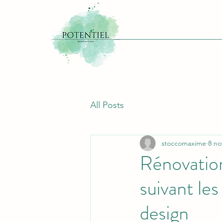
All Posts
stoccomaxime
8 no
Rénovation
suivant le
design