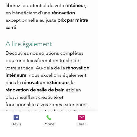
libérez le potentiel de votre 
intérieur
, 
en bénéficiant d'une 
rénovation 
exceptionnelle au juste 
prix par mètre 
carré
.
A lire également
Découvrez nos solutions complètes 
pour une transformation totale de 
votre espace. Au-delà de la r
énovation 
intérieure
, nous excellons également 
dans la 
rénovation extérieure
, la 
rénovation de salle de bain
et bien 
plus
, 
insufflant créativité et 
fonctionnalité à vos zones extérieures. 
En tant qu'
entreprise de rénovation 
tous corps d'état à Toulouse
, nous 
Devis
Phone
Email
sommes votre partenaire polyvalent 
pour des projets complets. Accordez-